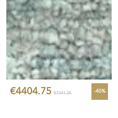
€4404.75
-40%
€7341.25