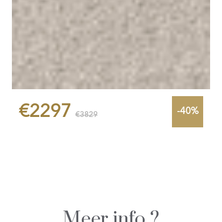
€2297
-40%
€3829
Meer info ?