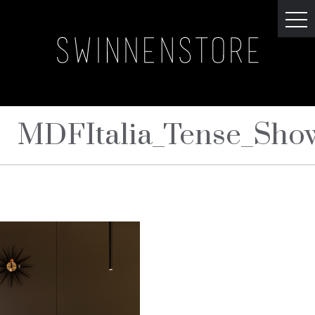
MDFItalia_Tense_Sho