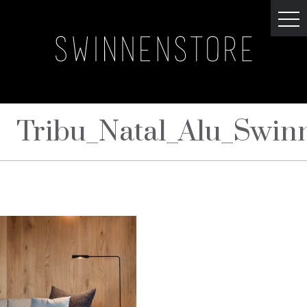
Tribu_Natal_Alu_Swin