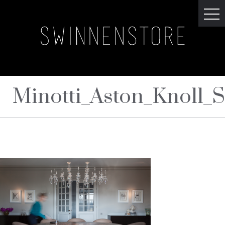
Minotti_Aston_Knoll_