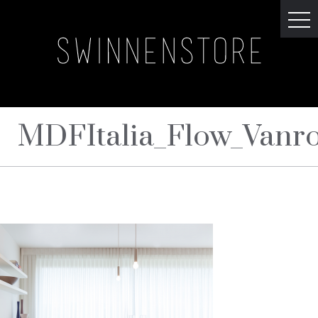
MDFItalia_Flow_Vanr