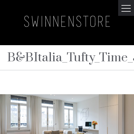
B&BItalia_Tufty_Time_