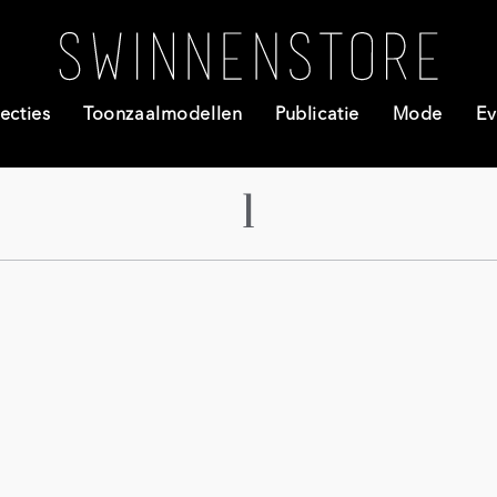
ecties
Toonzaalmodellen
Publicatie
Mode
Ev
1