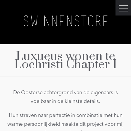
Luxueus wonen te
Lochristi Chapter I
De Oosterse achtergrond van de eigenaars is
voelbaar in de kleinste details.
Hun streven naar perfectie in combinatie met hun
warme persoonlijkheid maakte dit project voor mij