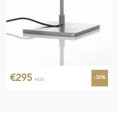
€295
-30%
€425