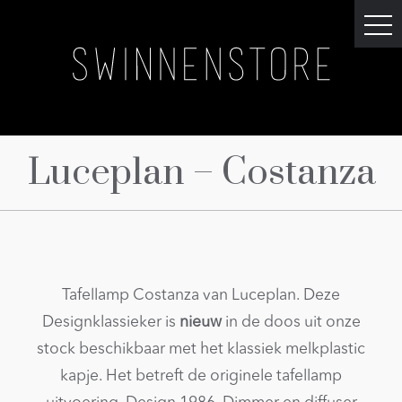
Luceplan – Costanza
Tafellamp Costanza van Luceplan. Deze
Designklassieker is
nieuw
in de doos
uit onze
stock beschikbaar met het klassiek melkplastic
kapje. Het betreft de originele tafellamp