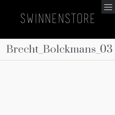
Brecht_Bolckmans_03