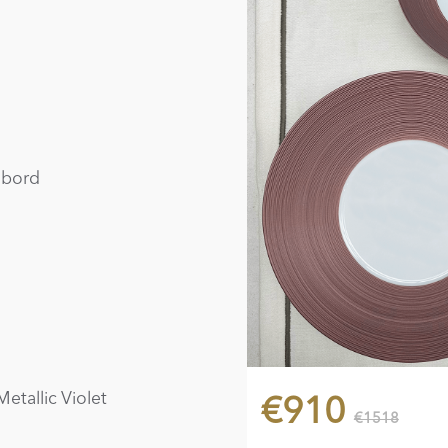
 bord
etallic Violet
€910
€1518