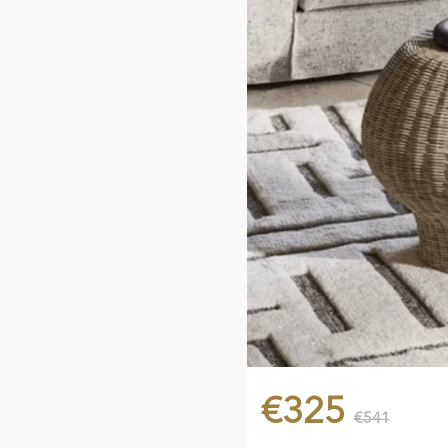
€325
€541