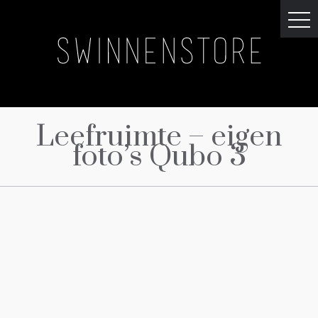
Leefruimte – eigen
foto’s Qubo 3