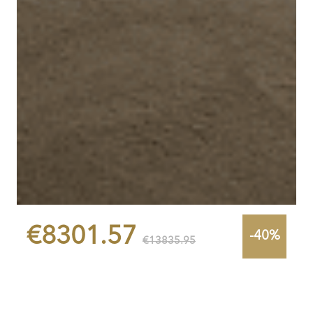
€8301.57
-40%
€13835.95