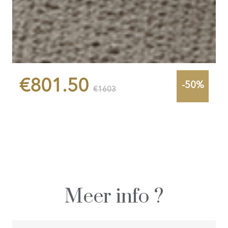
€801.50
-50%
€1603
Meer info ?