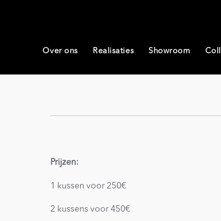
Over ons
Realisaties
Showroom
Coll
Prijzen:
1 kussen voor 250€
2 kussens voor 450€